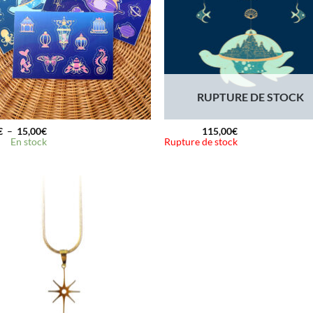
RUPTURE DE STOCK
Plage
€
–
15,00
€
115,00
€
de
En stock
Rupture de stock
prix :
6,00€
à
15,00€
Ajouter
à la
wishlist