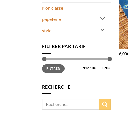
Non classé
papeterie
style
FILTRER PAR TARIF
6,00
Prix
Prix
Prix :
0€
—
120€
FILTRER
min
max
RECHERCHE