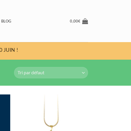
BLOG
0,00
€
 JUIN !
uter
Ajouter
la
à la
list
wishlist