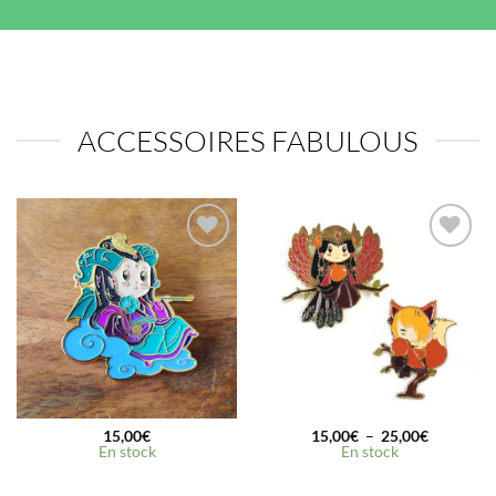
ACCESSOIRES FABULOUS
Ajouter
Ajouter
à la
à la
wishlist
wishlist
Plage
15,00
€
15,00
€
–
25,00
€
de
En stock
En stock
prix :
15,00€
à