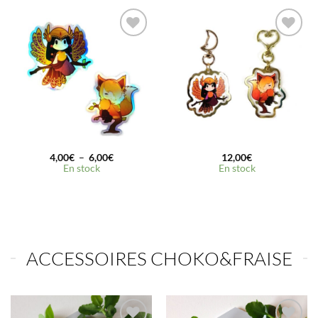
25,00€
Ajouter
Ajouter
à la
à la
wishlist
wishlist
Plage
4,00
€
–
6,00
€
12,00
€
de
En stock
En stock
prix :
4,00€
à
6,00€
ACCESSOIRES CHOKO&FRAISE