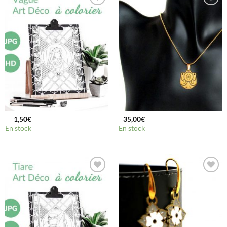
Ajouter
Ajouter
à la
à la
wishlist
wishlist
1,50
€
35,00
€
En stock
En stock
Ajouter
Ajouter
à la
à la
wishlist
wishlist